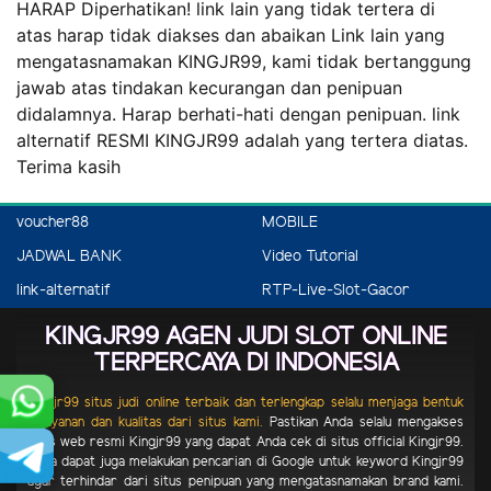
HARAP Diperhatikan! link lain yang tidak tertera di
atas harap tidak diakses dan abaikan Link lain yang
mengatasnamakan KINGJR99, kami tidak bertanggung
jawab atas tindakan kecurangan dan penipuan
didalamnya. Harap berhati-hati dengan penipuan. link
alternatif RESMI KINGJR99 adalah yang tertera diatas.
Terima kasih
voucher88
MOBILE
JADWAL BANK
Video Tutorial
link-alternatif
RTP-Live-Slot-Gacor
KINGJR99 AGEN JUDI SLOT ONLINE
TERPERCAYA DI INDONESIA
Kingjr99 situs judi online terbaik dan terlengkap selalu menjaga bentuk
pelayanan dan kualitas dari situs kami.
Pastikan Anda selalu mengakses
situs web resmi Kingjr99 yang dapat Anda cek di situs official Kingjr99.
Anda dapat juga melakukan pencarian di Google untuk keyword Kingjr99
agar terhindar dari situs penipuan yang mengatasnamakan brand kami.