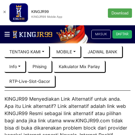
×
KINGJR99
Download
KINGJR99 Mobile App
MASUK
DAFTAR
TENTANG KAMI
MOBILE
JADWAL BANK
Info
Phising
Kalkulator Mix Parlay
RTP-Live-Slot-Gacor
KINGJR99 Menyediakan Link Alternatif untuk anda.
Apa itu Link alternatif? Link alternatif adalah link web
KINGJR99 Resmi sebagai link alternatif atau pilihan
bagi anda jika link utama www.KINGJR99.com tidak
bisa di buka dikarenakan problem block dari provider