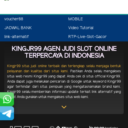
voucher88
MOBILE
JADWAL BANK
Video Tutorial
link-alternatif
RTP-Live-Slot-Gacor
KINGJR99 AGEN JUDI SLOT ONLINE
TERPERCAYA DI INDONESIA
Kingjr99 situs judi online terbaik dan terlengkap selalu menjaga bentuk
pelayanan dan kualitas dari situs kami.
Pastikan Anda selalu mengakses
situs web resmi Kingjr99 yang dapat Anda cek di situs official Kingjr99.
Anda dapat juga melakukan pencarian di Google untuk keyword Kingjr99
agar terhindar dari situs penipuan yang mengatasnamakan brand kami.
Kingjr99 selalu memberikan informasi update terkait link alternatif yang
dapat Anda gunakan untuk mengakses situs web kami.