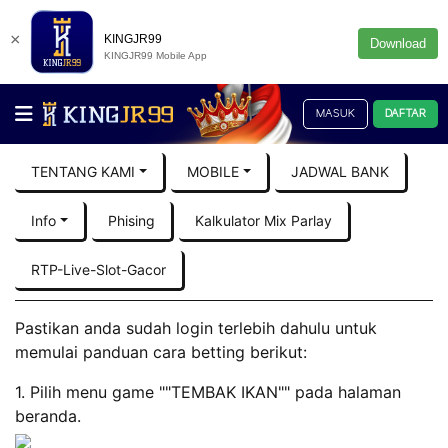
×
KINGJR99
Download
KINGJR99 Mobile App
MASUK
DAFTAR
TENTANG KAMI
MOBILE
JADWAL BANK
Info
Phising
Kalkulator Mix Parlay
RTP-Live-Slot-Gacor
Pastikan anda sudah login terlebih dahulu untuk
memulai panduan cara betting berikut:
1. Pilih menu game ""TEMBAK IKAN"" pada halaman
beranda.