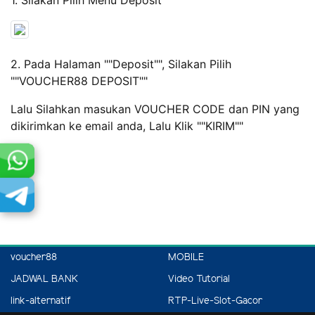
1. Silakan Pilih Menu Deposit
2. Pada Halaman ""Deposit"", Silakan Pilih
""VOUCHER88 DEPOSIT""
Lalu Silahkan masukan VOUCHER CODE dan PIN yang
dikirimkan ke email anda, Lalu Klik ""KIRIM""
voucher88
MOBILE
JADWAL BANK
Video Tutorial
link-alternatif
RTP-Live-Slot-Gacor