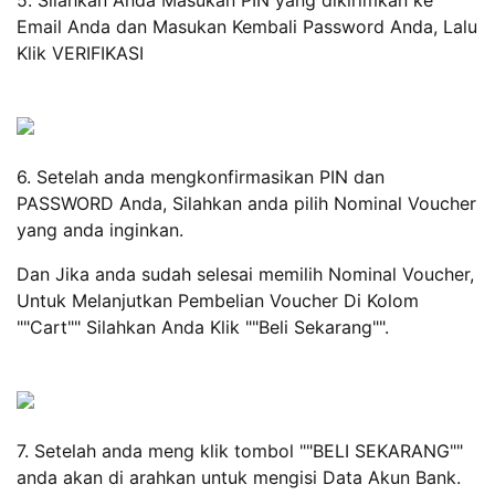
5. Silahkan Anda Masukan PIN yang dikirimkan ke
Email Anda dan Masukan Kembali Password Anda, Lalu
Klik VERIFIKASI
6. Setelah anda mengkonfirmasikan PIN dan
PASSWORD Anda, Silahkan anda pilih Nominal Voucher
yang anda inginkan.
Dan Jika anda sudah selesai memilih Nominal Voucher,
Untuk Melanjutkan Pembelian Voucher Di Kolom
""Cart"" Silahkan Anda Klik ""Beli Sekarang"".
7. Setelah anda meng klik tombol ""BELI SEKARANG""
anda akan di arahkan untuk mengisi Data Akun Bank.