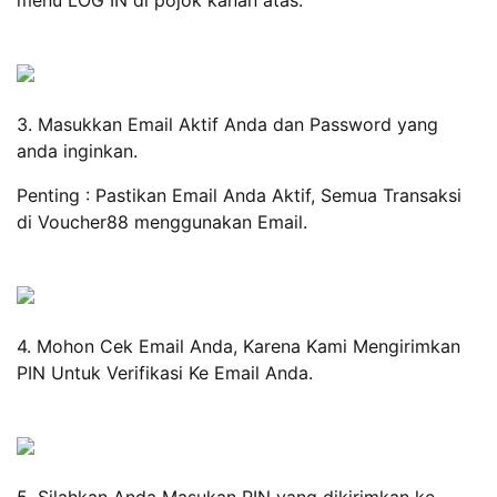
menu LOG IN di pojok kanan atas.
3. Masukkan Email Aktif Anda dan Password yang
anda inginkan.
Penting : Pastikan Email Anda Aktif, Semua Transaksi
di Voucher88 menggunakan Email.
4. Mohon Cek Email Anda, Karena Kami Mengirimkan
PIN Untuk Verifikasi Ke Email Anda.