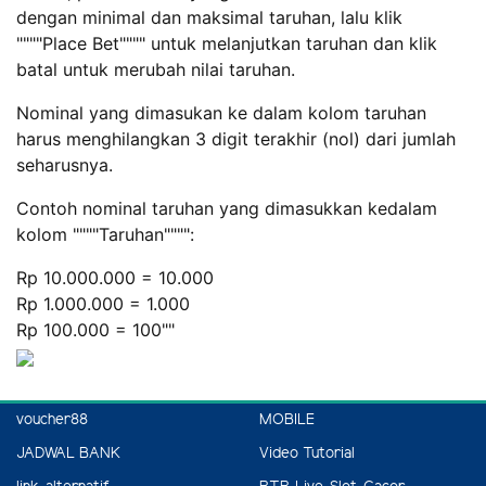
dengan minimal dan maksimal taruhan, lalu klik
""""Place Bet"""" untuk melanjutkan taruhan dan klik
batal untuk merubah nilai taruhan.
Nominal yang dimasukan ke dalam kolom taruhan
harus menghilangkan 3 digit terakhir (nol) dari jumlah
seharusnya.
Contoh nominal taruhan yang dimasukkan kedalam
kolom """"Taruhan"""":
Rp 10.000.000 = 10.000
Rp 1.000.000 = 1.000
Rp 100.000 = 100""
voucher88
MOBILE
JADWAL BANK
Video Tutorial