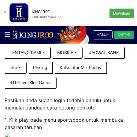
×
KINGJR99
Download
KINGJR99 Mobile App
MASUK
DAFTAR
TENTANG KAMI
MOBILE
JADWAL BANK
Info
Phising
Kalkulator Mix Parlay
RTP-Live-Slot-Gacor
Pastikan anda sudah login terlebih dahulu untuk
memulai panduan cara betting berikut:
1. Klik play pada menu sportsbook untuk membuka
pasaran taruhan