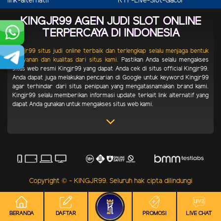
link-alternatif
RTP-Live-Slot-Gacor
KINGJR99 AGEN JUDI SLOT ONLINE
TERPERCAYA DI INDONESIA
Kingjr99 situs judi online terbaik dan terlengkap selalu menjaga bentuk
pelayanan dan kualitas dari situs kami.
Pastikan Anda selalu mengakses
situs web resmi Kingjr99 yang dapat Anda cek di situs official Kingjr99.
Anda dapat juga melakukan pencarian di Google untuk keyword Kingjr99
agar terhindar dari situs penipuan yang mengatasnamakan brand kami.
Kingjr99 selalu memberikan informasi update terkait link alternatif yang
dapat Anda gunakan untuk mengakses situs web kami.
Copyright © - KINGJR99. Seluruh hak cipta dilindungi
BERANDA
DAFTAR
PROMOSI
LIVE CHAT